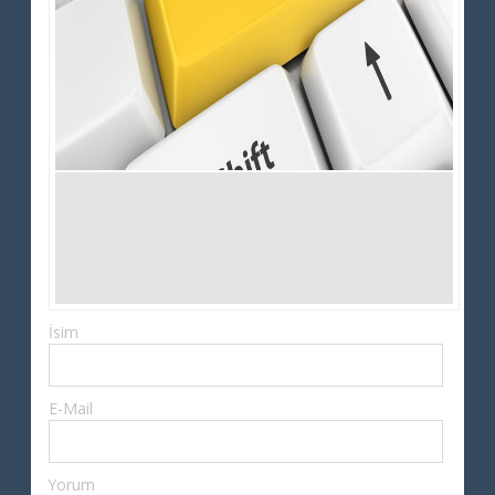
İsim
E-Mail
Yorum