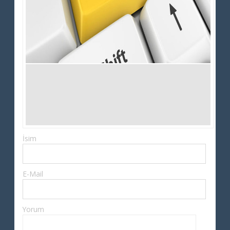
İsim
E-Mail
Yorum